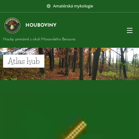
Amatérská mykologie
HOUBOVINY
Houby primárně z okolí Moravského Berouna
Atlas hub