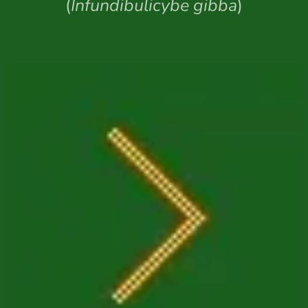
(
Infundibulicybe gibba
)