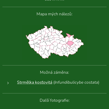
Mapa mých nálezů:
Možná záměna:
Strmělka kosťovitá
(
Infundibulicybe costata
)
Další fotografie: