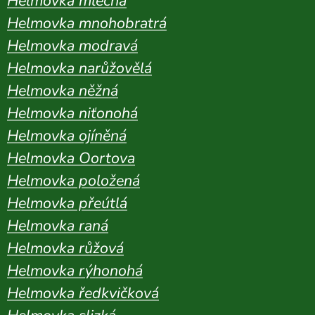
Helmovka mléčná
Helmovka mnohobratrá
Helmovka modravá
Helmovka narůžovělá
Helmovka něžná
Helmovka niťonohá
Helmovka ojíněná
Helmovka Oortova
Helmovka položená
Helmovka přeútlá
Helmovka raná
Helmovka růžová
Helmovka rýhonohá
Helmovka ředkvičková