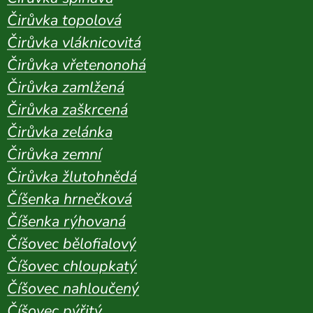
Čirůvka topolová
Čirůvka vláknicovitá
Čirůvka vřetenonohá
Čirůvka zamlžená
Čirůvka zaškrcená
Čirůvka zelánka
Čirůvka zemní
Čirůvka žlutohnědá
Číšenka hrnečková
Číšenka rýhovaná
Číšovec bělofialový
Číšovec chloupkatý
Číšovec nahloučený
Číšovec pýřitý