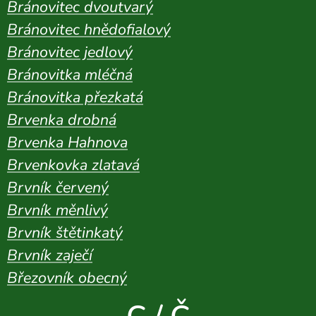
Bránovitec dvoutvarý
Bránovitec hnědofialový
Bránovitec jedlový
Bránovitka mléčná
Bránovitka přezkatá
Brvenka drobná
Brvenka Hahnova
Brvenkovka zlatavá
Brvník červený
Brvník měnlivý
Brvník štětinkatý
Brvník zaječí
Březovník obecný