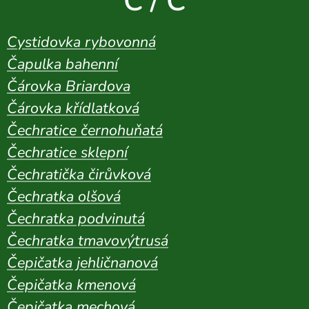
C / Č
Cystidovka rybovonná
Čapulka bahenní
Čárovka Briardova
Čárovka křídlatková
Čechratice černohuňatá
Čechratice sklepní
Čechratička čirůvková
Čechratka olšová
Čechratka podvinutá
Čechratka tmavovýtrusá
Čepičatka jehličnanová
Čepičatka kmenová
Čepičatka mechová