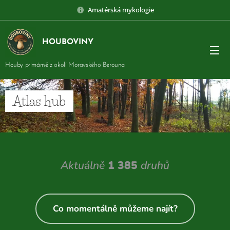
Amatérská mykologie
HOUBOVINY
Houby primárně z okolí Moravského Berouna
Atlas hub
Aktuálně
1 385
druhů
Co momentálně můžeme najít?