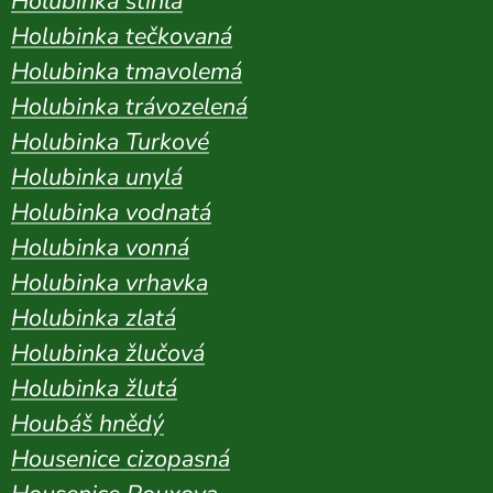
Holubinka štíhlá
Holubinka tečkovaná
Holubinka tmavolemá
Holubinka trávozelená
Holubinka Turkové
Holubinka unylá
Holubinka vodnatá
Holubinka vonná
Holubinka vrhavka
Holubinka zlatá
Holubinka žlučová
Holubinka žlutá
Houbáš hnědý
Housenice cizopasná