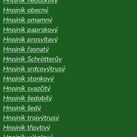
Hnojník nedůtklivý
Hnojník obecný
Hnojník omamný
Hnojník paprskový
Hnojník prosvítavý
Hnojník řasnatý
Hnojník Schrötterův
Hnojník srdcovýtrusý
Hnojník stonkový
Hnojník svazčitý
Hnojník šedobílý
Hnojník šedý
Hnojník trojvýtrusý
Hnojník třpytivý