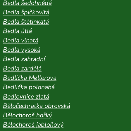
Bedla šedohnědá
Bedla špičkovitá
Bedla štětinkatá
Bedla útlá
Bedla vlnatá
Bedla vysoká
Bedla zahradní
Bedla zardělá
Bedlička M
øllerova
Bedlička polonahá
Bedlovnice zlatá
Běločechratka obrovská
Bělochoroš hořký
Bělochoroš jabloňový