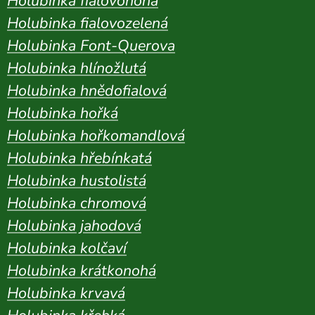
Holubinka fialovonohá
Holubinka fialovozelená
Holubinka Font-Querova
Holubinka hlínožlutá
Holubinka hnědofialová
Holubinka hořká
Holubinka hořkomandlová
Holubinka hřebínkatá
Holubinka hustolistá
Holubinka chromová
Holubinka jahodová
Holubinka kolčaví
Holubinka krátkonohá
Holubinka krvavá