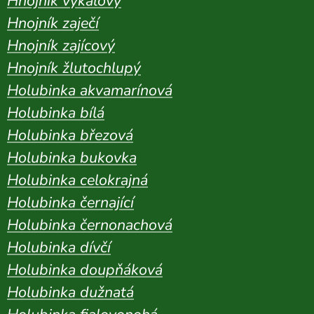
Hnojník výkalový
Hnojník zaječí
Hnojník zajícový
Hnojník žlutochlupý
Holubinka akvamarínová
Holubinka bílá
Holubinka březová
Holubinka bukovka
Holubinka celokrajná
Holubinka černající
Holubinka černonachová
Holubinka dívčí
Holubinka doupňáková
Holubinka dužnatá