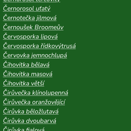
Černorosol uťatý
Černotečka jilmová
Černoušek Broomeův
Červosporka lipová
Červosporka řídkovýtrusá
Červovka jemnochlupá
Čihovitka bělavá
Čihovitka masová
Čihovitka větší
Čirůvečka klínolupenná
Čirůvečka oranžovějící
Čirůvka běložlutavá
Čirůvka dvoubarvá
Čirůvka fialová