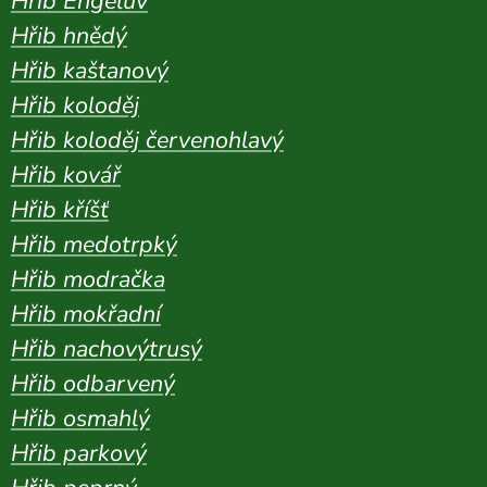
Hřib Engelův
Hřib hnědý
Hřib kaštanový
Hřib koloděj
Hřib koloděj červenohlavý
Hřib kovář
Hřib kříšť
Hřib medotrpký
Hřib modračka
Hřib mokřadní
Hřib nachovýtrusý
Hřib odbarvený
Hřib osmahlý
Hřib parkový