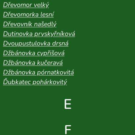
Dřevomor velký
Dřevomorka lesní
Dřevovník našedlý
Dutinovka pryskyřníková
Dvoupustulovka drsná
Džbánovka cypřišová
Džbánovka kučeravá
Džbánovka pórnatkovitá
Ďubkatec pohárkovitý
E
F