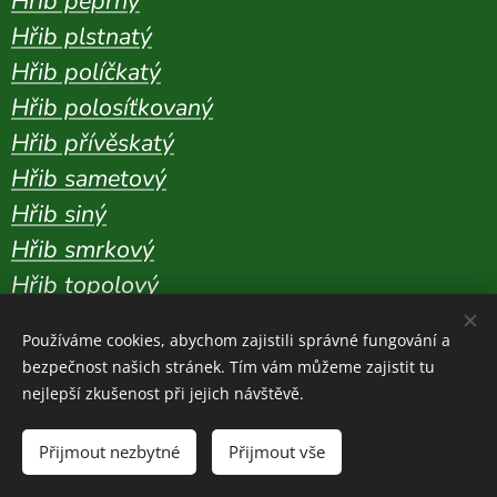
Hřib peprný
Hřib plstnatý
Hřib políčkatý
Hřib polosíťkovaný
Hřib přívěskatý
Hřib sametový
Hřib siný
Hřib smrkový
Hřib topolový
Hřib uťatovýtrusý
Používáme cookies, abychom zajistili správné fungování a
Hřib zlatokořenný
bezpečnost našich stránek. Tím vám můžeme zajistit tu
Hřib žlučník
nejlepší zkušenost při jejich návštěvě.
Hřib žlutomasý
Přijmout nezbytné
Přijmout vše
Hvězdnatka ozdobná