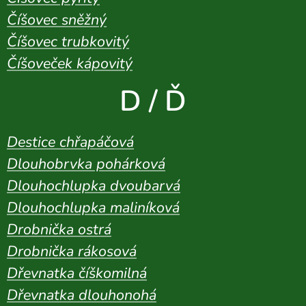
Číšovec sněžný
Číšovec trubkovitý
Číšoveček kápovitý
D / Ď
Destice chřapáčová
Dlouhobrvka pohárková
Dlouhochlupka dvoubarvá
Dlouhochlupka maliníková
Drobnička ostrá
Drobnička rákosová
Dřevnatka číškomilná
Dřevnatka dlouhonohá