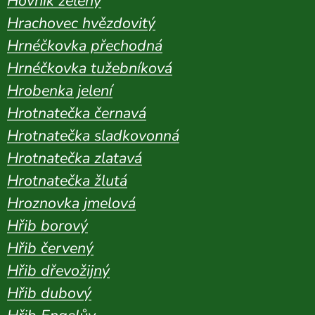
Hovník zelený
Hrachovec hvězdovitý
Hrnéčkovka přechodná
Hrnéčkovka tužebníková
Hrobenka jelení
Hrotnatečka černavá
Hrotnatečka sladkovonná
Hrotnatečka zlatavá
Hrotnatečka žlutá
Hroznovka jmelová
Hřib borový
Hřib červený
Hřib dřevožijný
Hřib dubový