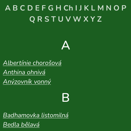
A B C D E F G H Ch I J K L M N O P
Q R S T U V W X Y Z
A
Albertínie chorošová
Anthina ohnivá
Anýzovník vonný
B
Badhamovka listomilná
Bedla bělavá