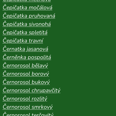
Čepičatka močálová
Čepičatka pruhovaná
Čepičatka sivonohá
Čepičatka spletitá
Čepičatka travní
Černatka jasanová
Černěnka pospolitá
Černorosol bělavý
Černorosol borový
Černorosol bukový
Černorosol chrupavčitý
Černorosol rozlitý
Černorosol smrkový
Černorosol terčovitý