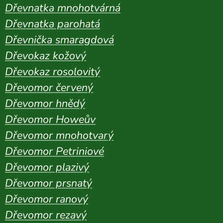
Dřevnatka mnohotvárná
Dřevnatka parohatá
Dřevnička smaragdová
Dřevokaz kožový
Dřevokaz rosolovitý
Dřevomor červený
Dřevomor hnědý
Dřevomor Howeův
Dřevomor mnohotvarý
Dřevomor Petriniové
Dřevomor plazivý
Dřevomor prsnatý
Dřevomor ranový
Dřevomor rezavý