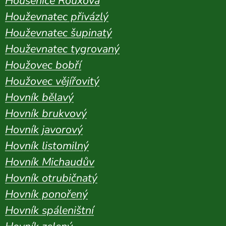
Housenice Rouxova
Houževnatec přivázlý
Houževnatec šupinatý
Houževnatec tygrovaný
Houžovec bobří
Houžovec vějířovitý
Hovník bělavý
Hovník brukvový
Hovník javorový
Hovník listomilný
Hovník Michaudův
Hovník otrubičnatý
Hovník ponořený
Hovník spáleništní