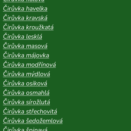
Čirůvka havelka
Čirůvka kravská
Čirůvka kroužkatá
Čirůvka lesklá
Čirůvka masová
Čirůvka májovka
Čirůvka modřínová
Čirůvka mýdlová
Čirůvka osiková
Čirůvka osmahlá
Čirůvka sírožlutá
Čirůvka střechovitá
Čirůvka šedožemlová
Čirůvka špinavá