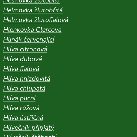
Helmovka žlutobílá
Helmovka žlutobřitá
Helmovka žlutofialová
Hlenkovka Clercova
Hlinák červenající
Hlíva citronová
Hlíva dubová
Hlíva fialová
Hlíva hnízdovitá
Hlíva chlupatá
Hlíva plicní
Hlíva růžová
Hlíva ústřičná
Hlívečník připjatý