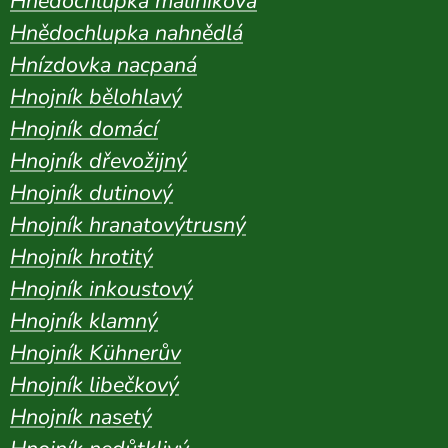
Hnědochlupka maliníková
Hnědochlupka nahnědlá
Hnízdovka nacpaná
Hnojník bělohlavý
Hnojník domácí
Hnojník dřevožijný
Hnojník dutinový
Hnojník hranatovýtrusný
Hnojník hrotitý
Hnojník inkoustový
Hnojník klamný
Hnojník Kühnerův
Hnojník libečkový
Hnojník nasetý