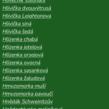
Hlívečník štětinatý
Hlívička dvouvýtrusá
Hlívička Leightonova
Hlívička siná
Hlívička šedá
Hlízenka chabá
Hlízenka jetelová
Hlízenka orsejová
Hlízenka ovocná
Hlízenka sasanková
Hlízenka žaludová
Hmyzomorka muší
Hmyzomorka pavoučí
Hnědák Schweinitzův