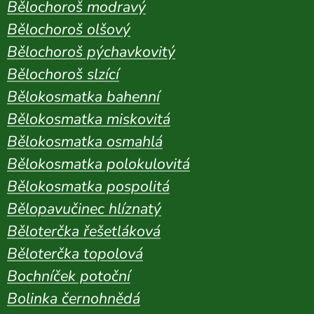
Bělochoroš modravý
Bělochoroš olšový
Bělochoroš pýchavkovitý
Bělochoroš slzící
Bělokosmatka bahenní
Bělokosmatka miskovitá
Bělokosmatka osmahlá
Bělokosmatka polokulovitá
Bělokosmatka pospolitá
Bělopavučinec hlíznatý
Běloterčka řešetláková
Běloterčka topolová
Bochníček potoční
Bolinka černohnědá