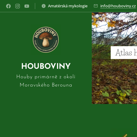
Amatérská mykologie
info@houboviny.cz
Atlas 
HOUBOVINY
Houby primárně z okolí
Moravského Berouna