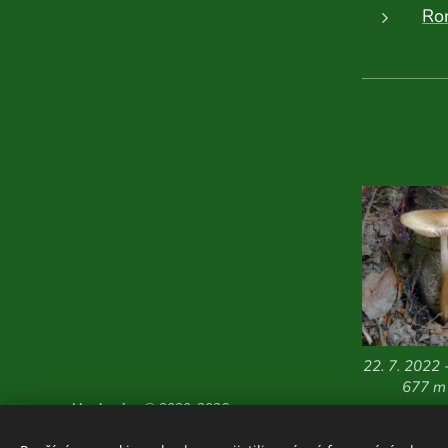
Ro
22. 7. 2022 
677 m 
Houboviny
© 2020-2026
Zajímavosti z vlastních