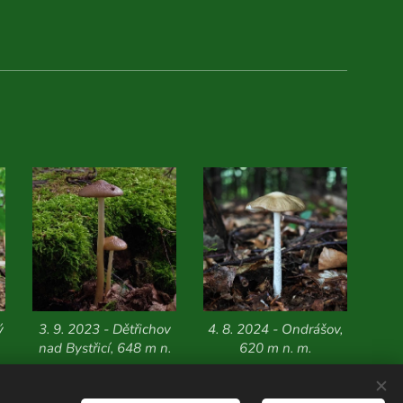
ý
3. 9. 2023 - Dětřichov
4. 8. 2024 - Ondrášov,
nad Bystřicí, 648 m n.
620 m n. m.
m.