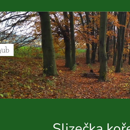
hub
Slizečka koře