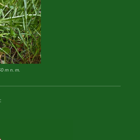
60 m n. m.
: