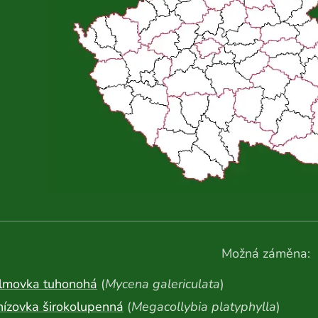
Možná záměna:
lmovka tuhonohá
(
Mycena galericulata
)
nízovka širokolupenná
(
Megacollybia platyphylla
)