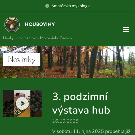
Amatérská mykologie
HOUBOVINY
Houby primárně z okolí Moravského Berouna
Novinky
3. podzimní
výstava hub
16.10.2025
V sobotu 11. října 2025 proběhla již