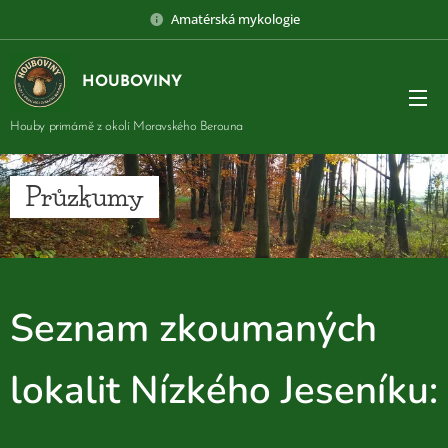
Amatérská mykologie
HOUBOVINY
Houby primárně z okolí Moravského Berouna
Průzkumy
Seznam zkoumaných
lokalit Nízkého Jeseníku: