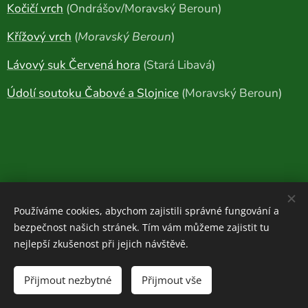
Kočičí vrch
(Ondrášov/Moravský Beroun)
Křížový vrch
(
Moravský Beroun
)
Lávový suk Červená hora
(Stará Libavá)
Údolí soutoku Čabové a Slojnice
(Moravský Beroun)
Používáme cookies, abychom zajistili správné fungování a
bezpečnost našich stránek. Tím vám můžeme zajistit tu
nejlepší zkušenost při jejich návštěvě.
Houboviny
© 2020-2026
Přijmout nezbytné
Přijmout vše
Zajímavosti z vlastních průzkumů:
ZDE
Cookies