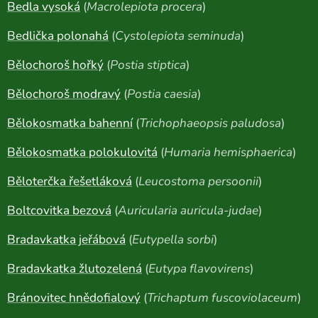
Bedla vysoká
(
Macrolepiota procera
)
Bedlička polonahá
(
Cystolepiota seminuda
)
Bělochoroš hořký
(
Postia stiptica
)
Bělochoroš modravý
(
Postia caesia
)
Bělokosmatka bahenní
(
Trichophaeopsis paludosa
)
Bělokosmatka polokulovitá
(
Humaria hemisphaerica
)
Běloterčka řešetláková
(
Leucostoma persoonii
)
Boltcovitka bezová
(
Auricularia auricula-judae
)
Bradavkatka jeřábová
(
Eutypella sorbi
)
Bradavkatka žlutozelená
(
Eutypa flavovirens
)
Bránovitec hnědofialový
(
Trichaptum fuscoviolaceum
)