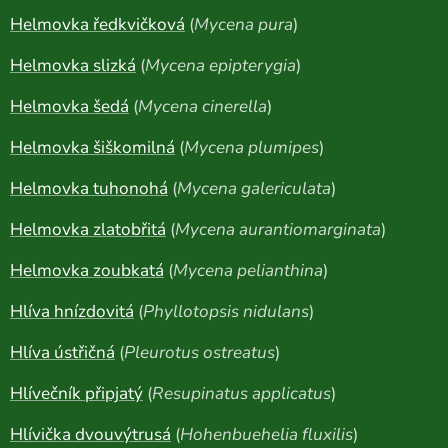
Helmovka ředkvičková
(
Mycena pura
)
Helmovka slizká
(
Mycena epipterygia
)
Helmovka šedá
(
Mycena cinerella
)
Helmovka šiškomilná
(
Mycena plumipes
)
Helmovka tuhonohá
(
Mycena galericulata
)
Helmovka zlatobřitá
(
Mycena aurantiomarginata
)
Helmovka zoubkatá
(
Mycena pelianthina
)
Hlíva hnízdovitá
(
Phyllotopsis nidulans
)
Hlíva ústřičná
(
Pleurotus ostreatus
)
Hlívečník připjatý
(
Resupinatus applicatus
)
Hlívička dvouvýtrusá
(
Hohenbuehelia fluxilis
)