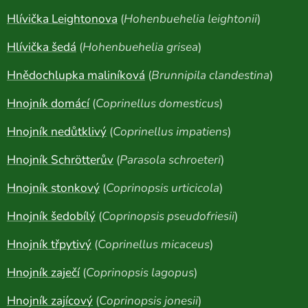
Hlívička Leightonova
(
Hohenbuehelia leightonii
)
Hlívička šedá
(
Hohenbuehelia grisea
)
Hnědochlupka maliníková
(
Brunnipila clandestina
)
Hnojník domácí
(
Coprinellus domesticus
)
Hnojník nedůtklivý
(
Coprinellus impatiens
)
Hnojník Schrötterův
(
Parasola schroeteri
)
Hnojník stonkový
(
Coprinopsis urticicola
)
Hnojník šedobílý
(
Coprinopsis pseudofriesii
)
Hnojník třpytivý
(
Coprinellus micaceus
)
Hnojník zaječí
(
Coprinopsis lagopus
)
Hnojník zajícový
(
Coprinopsis jonesii
)