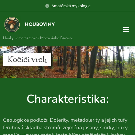
Amatérská mykologie
HOUBOVINY
Houby primárně z okolí Moravského Berouna
Kočičí vrch
Charakteristika:
Geologické podloží: Dolerity, metadolerity a jejich tufy
Druhová skladba stromů: zejména jasany, smrky, buky,