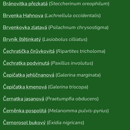
Bránovitka přezkatá
(
Steccherinum oreophilum
)
Brvenka Hahnova
(
Lachnellula occidentalis
)
Brvenkovka zlatavá
(
Psilachnum chrysostigma
)
Brvník štětinkatý
(
Lasiobolus cilliatus
)
Čechratička čirůvkovitá
(
Ripartites tricholoma
)
Čechratka podvinutá
(
Paxillus involutus
)
Čepičatka jehličnanová
(
Galerina marginata
)
Čepičatka kmenová
(
Galerina triscopa
)
Černatka jasanová
(
Praetumpfia obducens
)
Černěnka pospolitá
(
Melanomma pulvis-pyrius
)
Černorosol bukový
(
Exidia nigricans
)