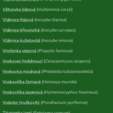
Větvovka lísková
(
Vuilleminia coryli
)
Vláknice fialová
(
Incoybe lilacina
)
Vláknice křivonohá
(
Inocybe curvipes
)
Vláknice kuželovitá
(
Inocybe rimosa
)
Vnořenka obecná
(
Propolis farinosa
)
Voskovec hnědnoucí
(
Ceraceomyces serpens
)
Voskovice modravá
(
Phlebiella tullasneoidella
)
Voskovička černavá
(
Holwaya mucida
)
Voskovička jasanová
(
Hymenoscyphus fraxineus
)
Vzdutec hruškovitý
(
Prosthecium pyriforme
)
Závojenka jarní
(
Entoloma vernum
)