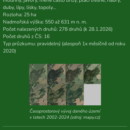
modříny, javory, méně často břízy, ptačí třešně, habry,
duby, lípy, lísky, topoly...
Rozloha: 25 ha
Nadmořská výška: 550 až 631 m n. m.
Počet nalezených druhů: 278 druhů (k 28.1.2026)
Počet druhů z ČS: 16
Typ průzkumu: pravidelný (alespoň 1x měsíčně od roku
2020)
Časoprostorový vývoj daného území
v letech 2002-2024 (zdroj: mapy.cz)