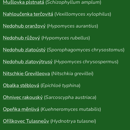
Mušlovka plstnatá
(
Schizophyllum amplum
)
Nahloučenka terčovitá
(
Vexillomyces xylophilus
)
Nedohub oranžový
(
Hypomyces aurantius
)
Nedohub růžový
(
Hypomyces rubellus
)
Nedohub zlatoústý
(
Sporophagomyces chrysostomus
)
Nedohub zlatovýtrusý
(
Hypomyces chrysospermus
)
Nitschkie Grevilleova
(
Nitschkia grevillei
)
Obalka stéblová
(
Epichloë typhina
)
Ohnivec rakouský
(
Sarcoscypha austriaca
)
Opeňka měnlivá
(
Kuehneromyces mutabilis
)
Oříškovec Tulasneův
(
Hydnotrya tulasnei
)