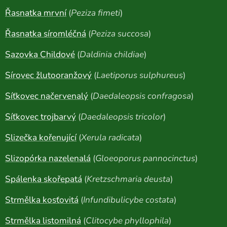
Řasnatka mrvní
(
Peziza fimeti
)
Řasnatka síromléčná
(
Peziza succosa
)
Sazovka Childové
(
Daldinia childiae
)
Sírovec žlutooranžový
(
Laetiporus sulphureus
)
Síťkovec načervenalý
(
Daedaleopsis confragosa
)
Síťkovec trojbarvý
(
Daedaleopsis tricolor
)
Slizečka kořenující
(
Xerula radicata
)
Slizopórka nazelenalá
(
Gloeoporus pannocinctus
)
Spálenka skořepatá
(
Kretzschmaria deusta
)
Strmělka kosťovitá
(
Infundibulicybe costata
)
Strmělka listomilná
(
Clitocybe phyllophila
)