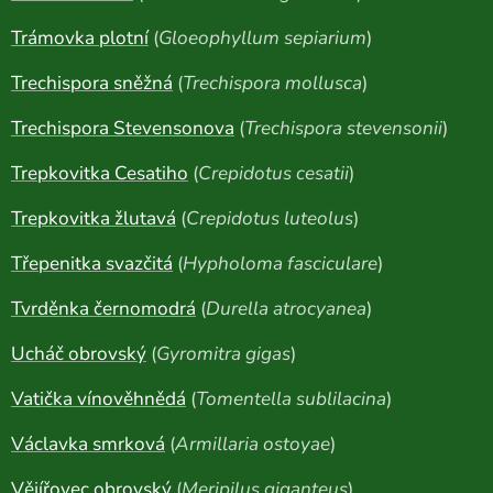
Trámovka plotní
(
Gloeophyllum sepiarium
)
Trechispora sněžná
(
Trechispora mollusca
)
Trechispora Stevensonova
(
Trechispora stevensonii
)
Trepkovitka Cesatiho
(
Crepidotus cesatii
)
Trepkovitka žlutavá
(
Crepidotus luteolus
)
Třepenitka svazčitá
(
Hypholoma fasciculare
)
Tvrděnka černomodrá
(
Durella atrocyanea
)
Ucháč obrovský
(
Gyromitra gigas
)
Vatička vínověhnědá
(
Tomentella sublilacina
)
Václavka smrková
(
Armillaria ostoyae
)
Vějířovec obrovský
(
Meripilus giganteus
)