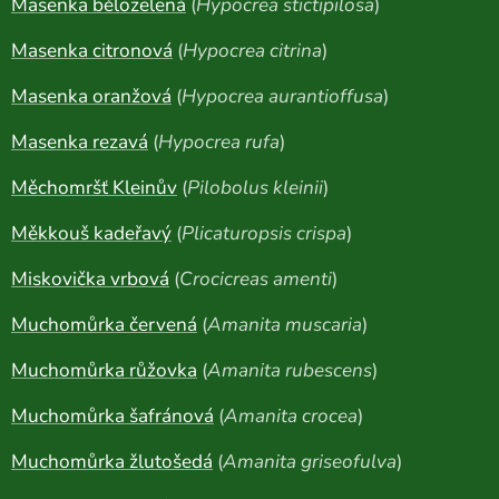
Masenka bělozelená
(
Hypocrea stictipilosa
)
Masenka citronová
(
Hypocrea citrina
)
Masenka oranžová
(
Hypocrea aurantioffusa
)
Masenka rezavá
(
Hypocrea rufa
)
Měchomršť Kleinův
(
Pilobolus kleinii
)
Měkkouš kadeřavý
(
Plicaturopsis crispa
)
Miskovička vrbová
(
Crocicreas amenti
)
Muchomůrka červená
(
Amanita muscaria
)
Muchomůrka růžovka
(
Amanita rubescens
)
Muchomůrka šafránová
(
Amanita crocea
)
Muchomůrka žlutošedá
(
Amanita griseofulva
)