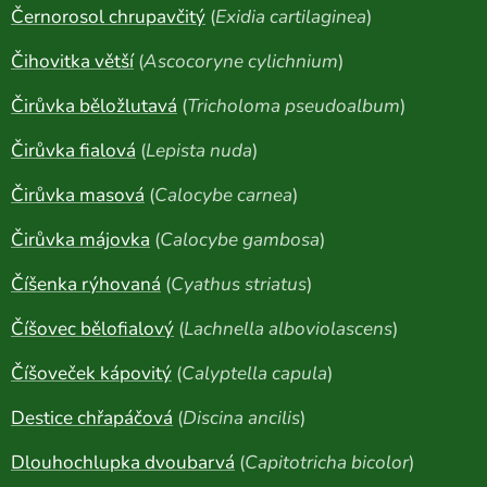
Černorosol chrupavčitý
(
Exidia cartilaginea
)
Čihovitka větší
(
Ascocoryne cylichnium
)
Čirůvka běložlutavá
(
Tricholoma pseudoalbum
)
Čirůvka fialová
(
Lepista nuda
)
Čirůvka masová
(
Calocybe carnea
)
Čirůvka májovka
(
Calocybe gambosa
)
Číšenka rýhovaná
(
Cyathus striatus
)
Číšovec bělofialový
(
Lachnella alboviolascens
)
Číšoveček kápovitý
(
Calyptella capula
)
Destice chřapáčová
(
Discina ancilis
)
Dlouhochlupka dvoubarvá
(
Capitotricha bicolor
)