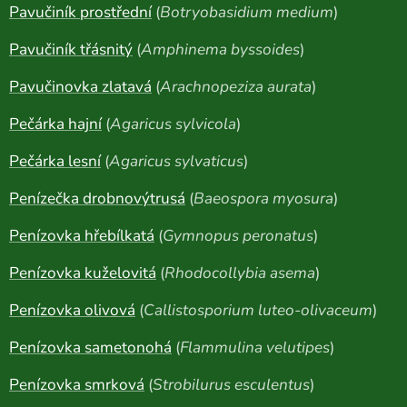
Pavučiník prostřední
(
Botryobasidium medium
)
Pavučiník třásnitý
(
Amphinema byssoides
)
Pavučinovka zlatavá
(
Arachnopeziza aurata
)
Pečárka hajní
(
Agaricus sylvicola
)
Pečárka lesní
(
Agaricus sylvaticus
)
Penízečka drobnovýtrusá
(
Baeospora myosura
)
Penízovka hřebílkatá
(
Gymnopus peronatus
)
Penízovka kuželovitá
(
Rhodocollybia asema
)
Penízovka olivová
(
Callistosporium luteo-olivaceum
)
Penízovka sametonohá
(
Flammulina velutipes
)
Penízovka smrková
(
Strobilurus esculentus
)