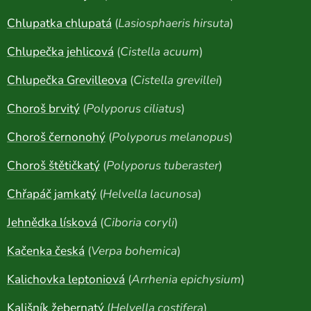
Chlupatka chlupatá
(
Lasiosphaeris hirsuta
)
Chlupečka jehlicová
(
Cistella acuum
)
Chlupečka Grevilleova
(
Cistella grevillei
)
Choroš brvitý
(
Polyporus ciliatus
)
Choroš černonohý
(
Polyporus melanopus
)
Choroš štětičkatý
(
Polyporus tuberaster
)
Chřapáč jamkatý
(
Helvella lacunosa
)
Jehnědka lísková
(
Ciboria coryli
)
Kačenka česká
(
Verpa bohemica
)
Kalichovka leptoniová
(
Arrhenia epichysium
)
Kališník žebernatý
(
Helvella costifera
)