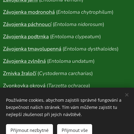
Závojenka modronohá
(
Entoloma chytrophilum
)
Závojenka páchnoucí
(
Entoloma nidorosum
)
Závojenka podtrnka
(
Entoloma clypeatum
)
Závojenka tmavolupenná
(
Entoloma dysthaloides
)
Závojenka zvlněná
(
Entoloma undatum
)
Zrnivka žraločí
(
Cystoderma carcharias
)
Zvonkovka okrová
(
Tarzetta ochracea
)
Žilnatka oranžová
(
Phlebia radiata
)
Používáme cookies, abychom zajistili správné fungování a
bezpečnost našich stránek. Tím vám můžeme zajistit tu
nejlepší zkušenost při jejich návštěvě.
Houboviny
© 2020-2026
Přijmout nezbytné
Přijmout vše