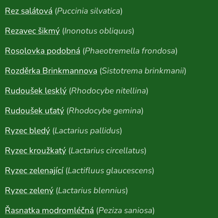
Rez salátová
(
Puccinia silvatica
)
Rezavec šikmý
(
Inonotus obliquus
)
Rosolovka podobná
(
Phaeotremella frondosa
)
Rozděrka Brinkmannova
(
Sistotrema brinkmanii
)
Rudoušek lesklý
(
Rhodocybe nitellina
)
Rudoušek uťatý
(
Rhodocybe gemina
)
Ryzec bledý
(
Lactarius pallidus
)
Ryzec kroužkatý
(
Lactarius circellatus
)
Ryzec zelenající
(
Lactifluus glaucescens
)
Ryzec zelený
(
Lactarius blennius
)
Řasnatka modromléčná
(
Peziza saniosa
)