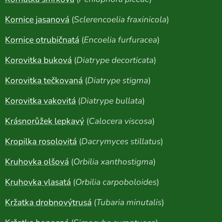
Kornice jasanová
(
Sclerencoelia fraxinicola
)
Kornice otrubičnatá
(
Encoelia furfuracea
)
Korovitka buková
(
Diatrype decorticata
)
Korovitka tečkovaná
(
Diatrype stigma
)
Korovitka vakovitá
(
Diatrype bullata
)
Krásnorůžek lepkavý
(
Calocera viscosa
)
Kropilka rosolovitá
(
Dacrymyces stillatus
)
Kruhovka olšová
(
Orbilia xanthostigma
)
Kruhovka vlasatá
(
Orbilia carpoboloides
)
Kržatka drobnovýtrusá
(
Tubaria minutalis
)