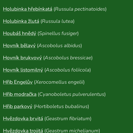
Holubinka hřebínkatá
(
Russula pectinatoides
)
Holubinka žlutá
(
Russula lutea
)
Houbáš hnědý
(
Spinellus fusiger
)
Hovník bělavý
(
Ascobolus albidus
)
Hovník brukvový
(
Ascobolus bressicae
)
Hovník listomilný
(
Ascobolus foliicola
)
Hřib Engelův
(
Xerocomellus engelii
)
Hřib modračka
(
Cyanoboletus pulverulentus
)
Hřib parkový
(
Hortiboletus bubalinus
)
Hvězdovka brvitá
(
Geastrum fibriatum
)
Hvězdovka trojitá
(
Geastrum michelianum
)