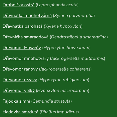
Drobnička ostrá
(
Leptosphaeria acuta
)
Dřevnatka mnohotvárná
(
Xylaria polymorpha
)
Dřevnatka parohatá
(
Xylaria hypoxylon
)
Dřevnička smaragdová
(
Dendrostilbella smaragdina
)
Dřevomor Howeův
(
Hypoxylon howeanum
)
Dřevomor mnohotvarý
(
Jackrogersella multiformis
)
Dřevomor ranový
(
Jackrogersella cohaerens
)
Dřevomor rezavý
(
Hypoxylon rubiginosum
)
Dřevomor velký
(
Hypoxylon macrocarpum
)
Fajodka zimní
(
Gamundia striatula
)
Hadovka smrdutá
(
Phallus impudicus
)