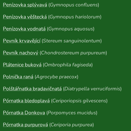
Penízovka splývavá
(
Gymnopus confluens
)
Penízovka věštecká
(
Gymnopus hariolorum
)
Penízovka vodnatá
(
Gymnopus aquosus
)
Pevník krvavějící
(
Stereum sanguinolentum
)
Pevník nachový
(
Chondrostereum purpureum
)
Plátenice buková
(
Ombrophila fagiseda
)
Polnička raná
(
Agrocybe praecox
)
Polštářnatka bradavičnatá
(
Diatrypella verruciformis
)
Pórnatka bledoplavá
(
Ceriporiopsis gilvescens
)
Pórnatka Donkova
(
Porpomyces mucidus
)
Pórnatka purpurová
(
Ceriporia purpurea
)