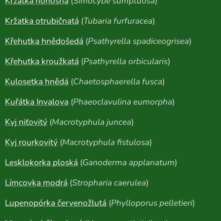
Kržatka honosná
(
Simocybe sumptuosa
)
Kržatka otrubičnatá
(
Tubaria furfuracea
)
Křehutka hnědošedá
(
Psathyrella spadiceogrisea
)
Křehutka kroužkatá
(
Psathyrella orbicularis
)
Kulosetka hnědá
(
Chaetosphaerella fusca
)
Kuřátka Invalova
(
Phaeoclavulina eumorpha
)
Kyj niťovitý
(
Macrotyphula juncea
)
Kyj rourkovitý
(
Macrotyphula fistulosa
)
Lesklokorka ploská
(
Ganoderma applanatum
)
Límcovka modrá
(
Stropharia caerulea
)
Lupenopórka červenožlutá
(
Phylloporus pelletieri
)