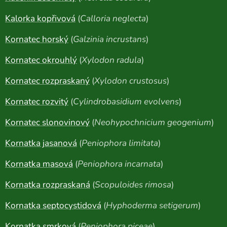
Kalorka kopřivová
(
Calloria neglecta
)
Kornatec horský
(
Galzinia incrustans
)
Kornatec okrouhlý
(
Xylodon radula
)
Kornatec rozpraskaný
(
Xylodon crustosus
)
Kornatec rozvitý
(
Cylindrobasidium evolvens
)
Kornatec slonovinový
(
Neohypochnicium geogenium
)
Kornatka jasanová
(
Peniophora limitata
)
Kornatka masová
(
Peniophora incarnata
)
Kornatka rozpraskaná
(
Scopuloides rimosa
)
Kornatka septocystidová
(
Hyphoderma setigerum
)
Kornatka smrková
(
Peniophora piceae
)