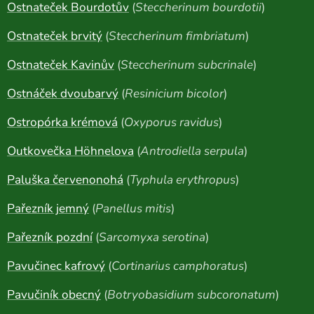
Ostnateček Bourdotův
(
Steccherinum bourdotii
)
Ostnateček brvitý
(
Steccherinum fimbriatum
)
Ostnateček Kavinův
(
Steccherinum subcrinale
)
Ostnáček dvoubarvý
(
Resinicium bicolor
)
Ostropórka krémová
(
Oxyporus ravidus
)
Outkovečka Höhnelova
(
Antrodiella serpula
)
Paluška červenonohá
(
Typhula erythropus
)
Pařezník jemný
(
Panellus mitis
)
Pařezník pozdní
(
Sarcomyxa serotina
)
Pavučinec kafrový
(
Cortinarius camphoratus
)
Pavučiník obecný
(
Botryobasidium subcoronatum
)