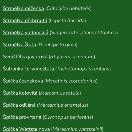
Strmělka mlženka
(
Clitocybe nebularis
)
Strmělka přehrnutá
(
Lepista flaccida
)
Strmělka vodopisná
(
Singerocybe phaeophthalma
)
Strmělka žlutá
(
Paralepista gilva
)
Svraštělka javorová
(
Rhytisma acerinum
)
Šafránka červenožlutá
(
Tricholomopsis rutilans
)
Špička česneková
(
Mycetinis scorodonius
)
Špička kolovitá
(
Marasmius rotula
)
Špička odlišná
(
Marasmius anomalus
)
Špička provrtaná
(
Gymnopus perforans
)
Špička Wettsteinova
(
Marasmius wettsteinii
)