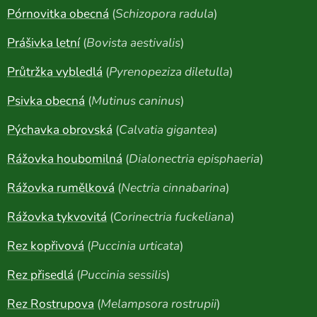
Pórnovitka obecná
(
Schizopora radula
)
Prášivka letní
(
Bovista aestivalis
)
Průtržka vybledlá
(
Pyrenopeziza diletulla
)
Psivka obecná
(
Mutinus caninus
)
Pýchavka obrovská
(
Calvatia gigantea
)
Rážovka houbomilná
(
Dialonectria episphaeria
)
Rážovka rumělková
(
Nectria cinnabarina
)
Rážovka tykvovitá
(
Corinectria fuckeliana
)
Rez kopřivová
(
Puccinia urticata
)
Rez přisedlá
(
Puccinia sessilis
)
Rez Rostrupova
(
Melampsora rostrupii
)