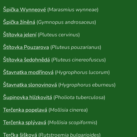
Špička Wynneové
(
Marasmius wynneae
)
Špička žíněná
(
Gymnopus androsaceus
)
Štítovka jelení
(
Pluteus cervinus
)
Štítovka Pouzarova
(
Pluteus pouzarianus
)
Štítovka šedohnědá
(
Pluteus cinereofuscus
)
Šťavnatka modřínová
(
Hygrophorus lucorum
)
Šťavnatka slonovinová
(
Hygrophorus eburneus
)
Šupinovka hlízkovitá
(
Pholiota tuberculosa
)
Terčenka popelavá
(
Mollisia cinerea
)
Terčenka splývavá
(
Mollisia scopiformis
)
Terčka šišková
(
Rutstroemia bulgarioides
)