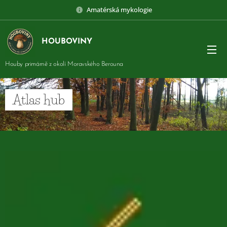
Amatérská mykologie
HOUBOVINY
Houby primárně z okolí Moravského Berouna
Atlas hub