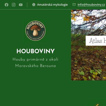
Amatérská mykologie
info@houboviny.cz
Atlas 
HOUBOVINY
Houby primárně z okolí
Moravského Berouna