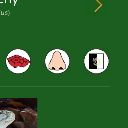
ius
)