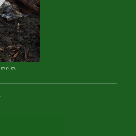
 m n. m.
: