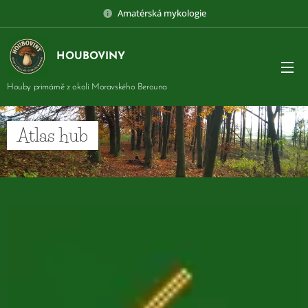
Amatérská mykologie
HOUBOVINY
Houby primárně z okolí Moravského Berouna
Atlas hub