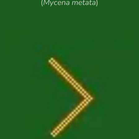
(
Mycena metata
)