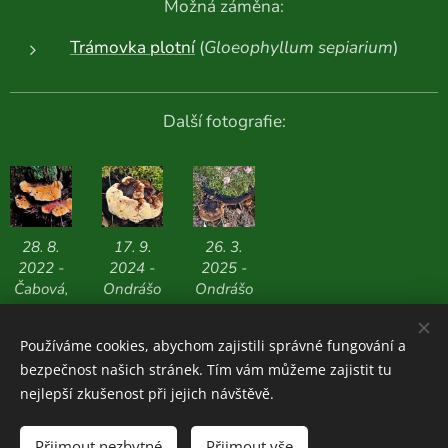
Možná záměna:
Trámovka plotní
(
Gloeophyllum sepiarium
)
Další fotografie:
28. 8.
17. 9.
26. 3.
2022 -
2024 -
2025 -
Čabová,
Ondrášo
Ondrášo
624 m n.
v, 605 m
v, 549 m
m.
n. m.
n. m.
Používáme cookies, abychom zajistili správné fungování a
bezpečnost našich stránek. Tím vám můžeme zajistit tu
nejlepší zkušenost při jejich návštěvě.
Houboviny
© 2020-2026
Přijmout nezbytné
Přijmout vše