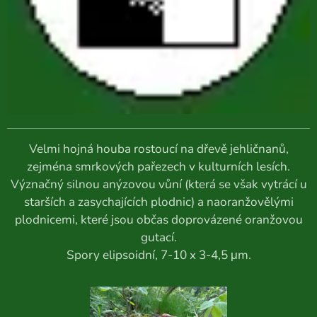
Velmi hojná houba rostoucí na dřevě jehličnanů,
zejména smrkových pařezech v kulturních lesích.
Význačný silnou anýzovou vůní (která se však vytrácí u
starších a zasychajících plodnic) a naoranžovělými
plodnicemi, které jsou občas doprovázené oranžovou
gutací.
Spory elipsoidní, 7-10 x 3-4,5 μm.