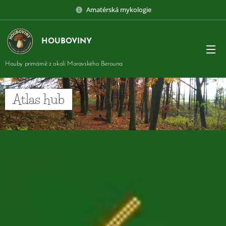
Amatérská mykologie
HOUBOVINY
Houby primárně z okolí Moravského Berouna
Atlas hub