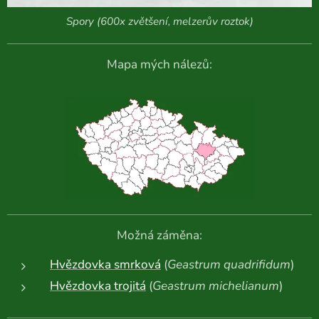
Spory (600x zvětšení, melzerův roztok)
Mapa mých nálezů:
Možná záměna:
Hvězdovka smrková
(
Geastrum quadrifidum
)
Hvězdovka trojitá
(
Geastrum michelianum
)