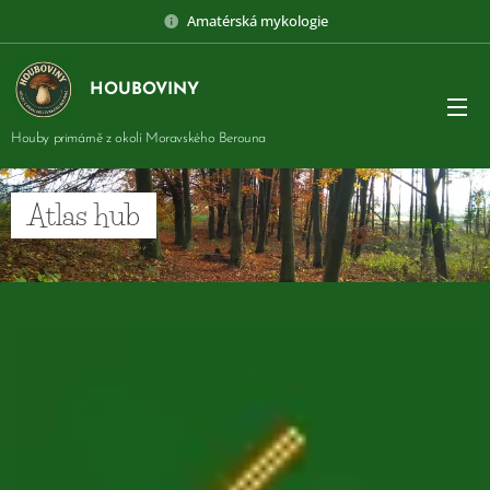
Amatérská mykologie
HOUBOVINY
Houby primárně z okolí Moravského Berouna
Atlas hub