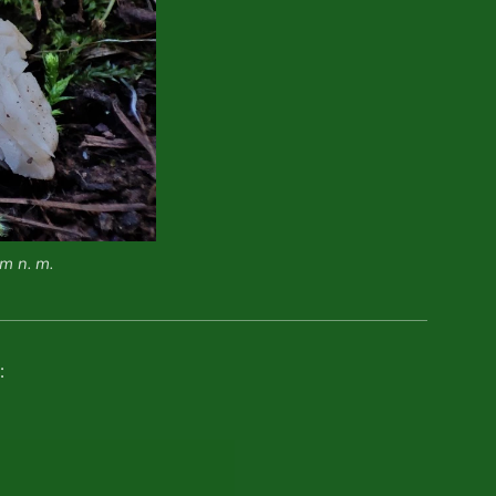
m n. m.
: