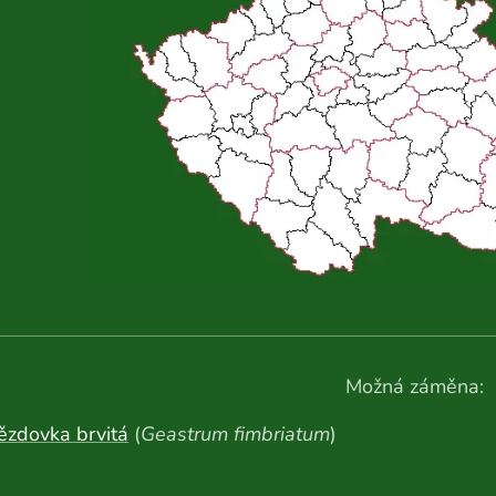
Možná záměna:
ězdovka brvitá
(
Geastrum fimbriatum
)