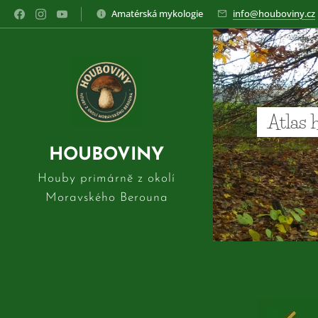
Amatérská mykologie
info@houboviny.cz
Atlas 
HOUBOVINY
Houby primárně z okolí
Moravského Berouna