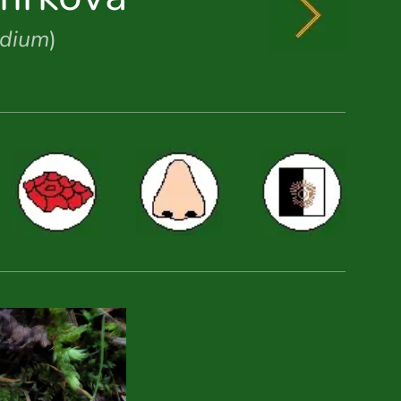
idium
)