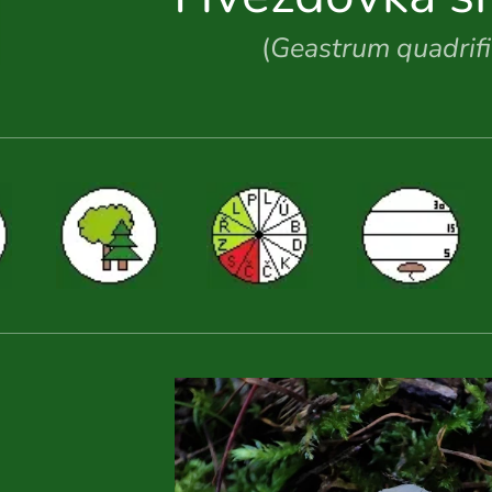
(
Geastrum quadrif