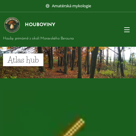
Amatérská mykologie
HOUBOVINY
Houby primárně z okolí Moravského Berouna
Atlas hub