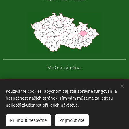
Možná záměna:
Další fotografie:
Používáme cookies, abychom zajistili správné fungování a
bezpečnost našich stránek. Tím vám můžeme zajistit tu
nejlepší zkušenost při jejich návštěvě.
Houboviny
© 2020-2026
Přijmout nezbytné
Přijmout vše
Zajímavosti z vlastních průzkumů:
ZDE
Cookies