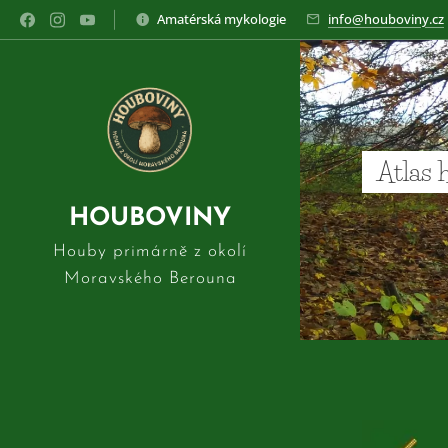
Amatérská mykologie
info@houboviny.cz
Atlas 
HOUBOVINY
Houby primárně z okolí
Moravského Berouna