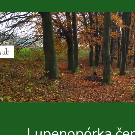
hub
Lupenopórka čer