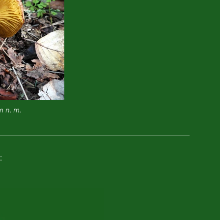
m n. m.
: