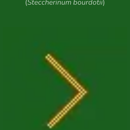
(
Steccherinum bourdotii
)