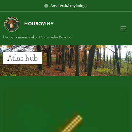
Amatérská mykologie
HOUBOVINY
Houby primárně z okolí Moravského Berouna
Atlas hub