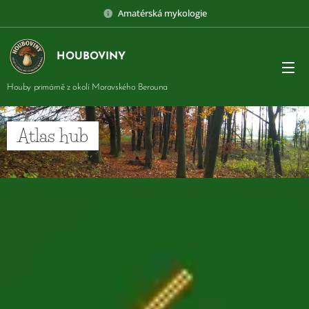
Amatérská mykologie
HOUBOVINY
Houby primárně z okolí Moravského Berouna
Atlas hub