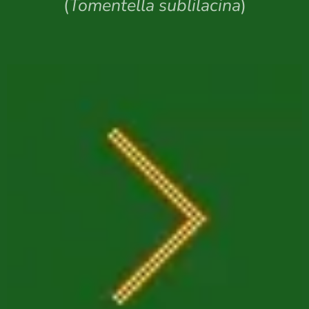
(
Tomentella sublilacina
)