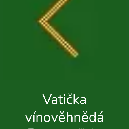
Vatička
vínověhnědá