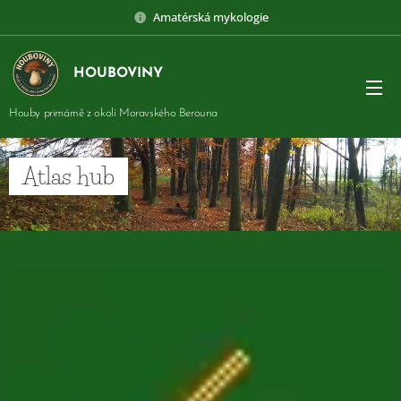
Amatérská mykologie
HOUBOVINY
Houby primárně z okolí Moravského Berouna
Atlas hub