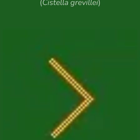
(
Cistella grevillei
)