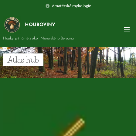
Amatérská mykologie
HOUBOVINY
Houby primárně z okolí Moravského Berouna
Atlas hub