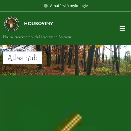
Amatérská mykologie
HOUBOVINY
Houby primárně z okolí Moravského Berouna
Atlas hub