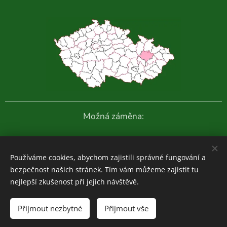
Možná záměna:
Další fotografie:
Používáme cookies, abychom zajistili správné fungování a
bezpečnost našich stránek. Tím vám můžeme zajistit tu
nejlepší zkušenost při jejich návštěvě.
Houboviny
© 2020-2026
Přijmout nezbytné
Přijmout vše
Zajímavosti z vlastních průzkumů:
ZDE
Cookies