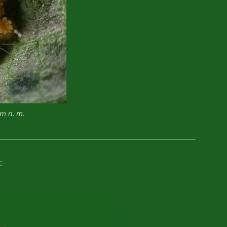
m n. m.
: