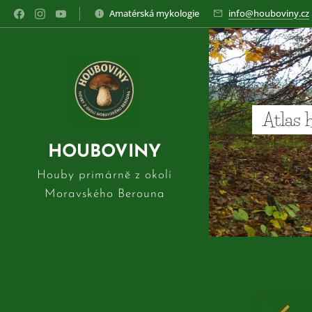
Amatérská mykologie
info@houboviny.cz
Atlas 
HOUBOVINY
Houby primárně z okolí
Moravského Berouna