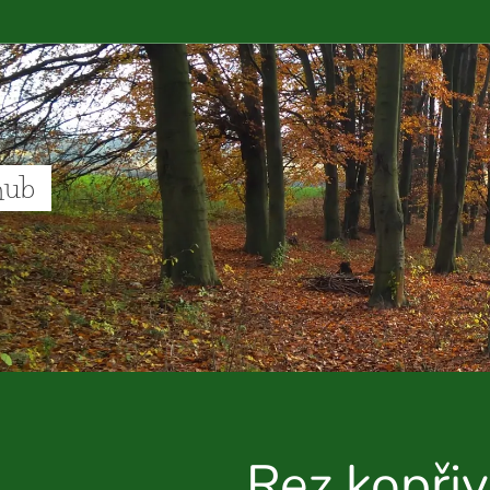
hub
Rez kopři