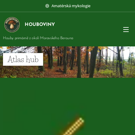
Amatérská mykologie
HOUBOVINY
Houby primárně z okolí Moravského Berouna
Atlas hub