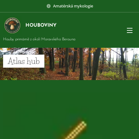
Amatérská mykologie
HOUBOVINY
Houby primárně z okolí Moravského Berouna
Atlas hub