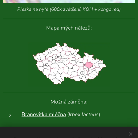
Přezka na hyfě (600x zvětšení, KOH + kongo red)
Mapa mých nálezů:
Možná záměna:
Bránovitka mléčná
(
Irpex lacteus
)
Další fotografie: