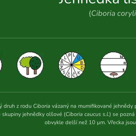
(
Ciboria coryl
ý druh z rodu
Ciboria
vázaný na mumifikované jehnědy p
e skupiny jehnědky olšové (
Ciboria caucus s.l.
) se pozná 
obvykle delší než 10 µm. Vřecka jsou