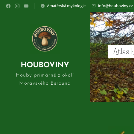
Amatérská mykologie
info@houboviny.cz
Atlas 
HOUBOVINY
Houby primárně z okolí
Moravského Berouna