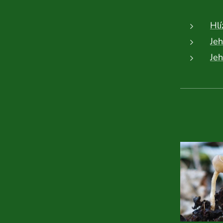
Hl
Jeh
Je