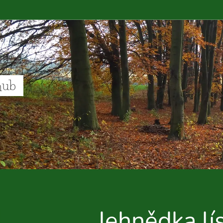
hub
Jehnědka lí