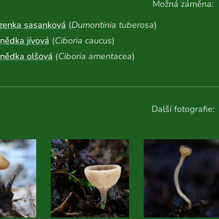
Možná záměna:
ízenka sasanková
(
Dumontinia tuberosa
)
nědka jívová
(
Ciboria caucus
)
hnědka olšová
(
Ciboria amentacea
)
Další fotografie: