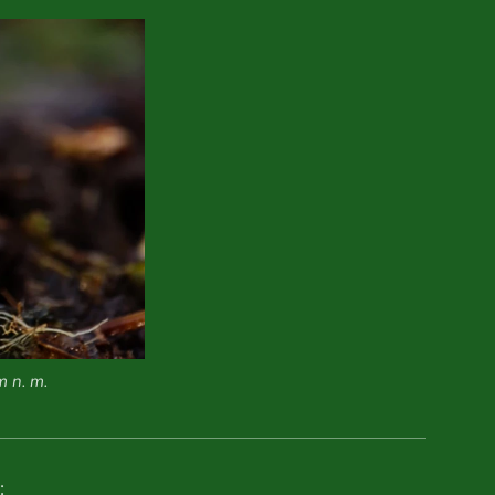
m n. m.
: