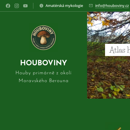
Amatérská mykologie
info@houboviny.cz
Atlas 
HOUBOVINY
Houby primárně z okolí
Moravského Berouna