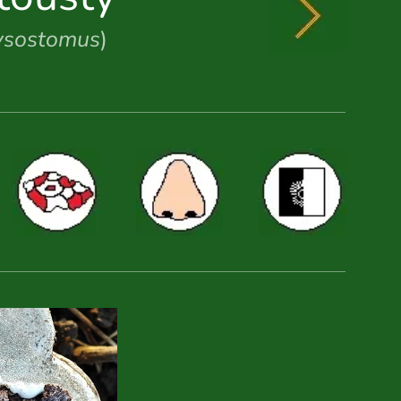
ysostomus
)