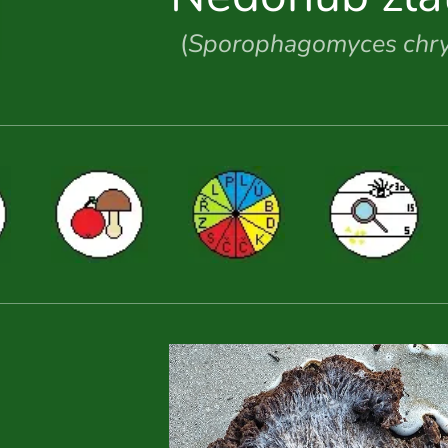
(
Sporophagomyces chr