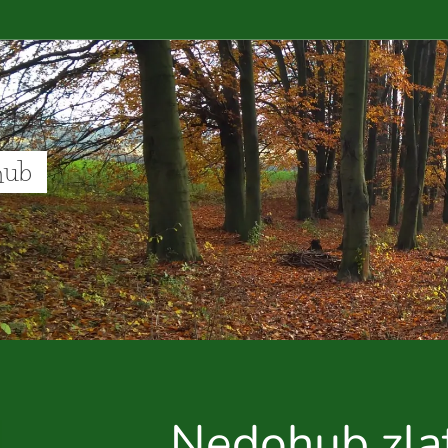
hub
Nedohub zla