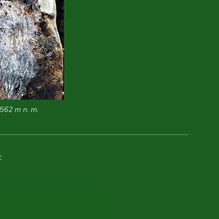
 562 m n. m.
: