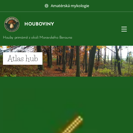
Amatérská mykologie
HOUBOVINY
Houby primárně z okolí Moravského Berouna
Atlas hub