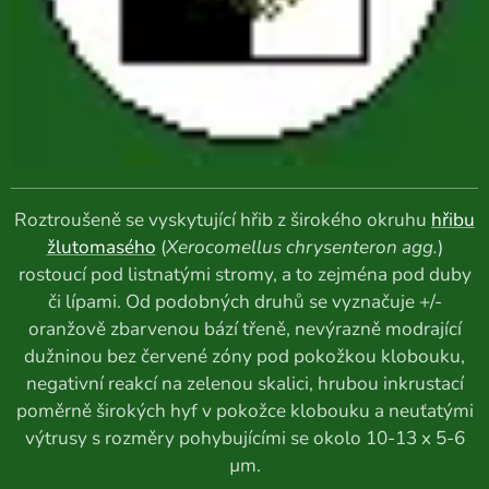
Roztroušeně se vyskytující hřib z širokého okruhu
hřibu
žlutomasého
(
Xerocomellus chrysenteron agg.
)
rostoucí pod listnatými stromy, a to zejména pod duby
či lípami. Od podobných druhů se vyznačuje +/-
oranžově zbarvenou bází třeně, nevýrazně modrající
dužninou bez červené zóny pod pokožkou klobouku,
negativní reakcí na zelenou skalici, hrubou inkrustací
poměrně širokých hyf v pokožce klobouku a neuťatými
výtrusy s rozměry pohybujícími se okolo 10-13 x 5-6
µm.