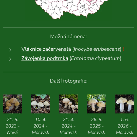
Možná záměna:
Vláknice začervenalá
(
Inocybe erubescens
)
!
Závojenka podtrnka
(
Entoloma clypeatum
)
Další fotografie:
21. 5.
10. 4.
21. 4.
26. 5.
1. 6.
2023 -
2024 -
2024 -
2025 -
2026 -
Nová
Moravsk
Moravsk
Moravsk
Moravsk