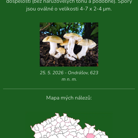
dospělosti (bez narůžovělých tónů a podobně). Spory
jsou oválné o velikosti 4-7 x 2-4 µm.
25. 5. 2026 - Ondrášov, 623
m n. m.
Mapa mých nálezů: