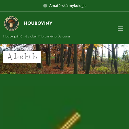
Amatérská mykologie
HOUBOVINY
Houby primárně z okolí Moravského Berouna
Atlas hub