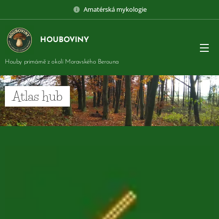
Amatérská mykologie
HOUBOVINY
Houby primárně z okolí Moravského Berouna
Atlas hub