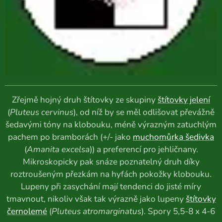
Zřejmě hojný druh štítovky ze skupiny
štítovky jelení
(
Pluteus cervinus
), od níž by se měl odlišovat převážně
šedavými tóny na klobouku, méně výrazným zatuchlým
pachem po bramborách (+/- jako
muchomůrka šedivka
(
Amanita excelsa
)) a preferencí pro jehličnany.
Mikroskopicky pak snáze poznatelný druh díky
roztroušeným přezkám na hyfách pokožky klobouku.
Lupeny při zasychání mají tendenci do jisté míry
tmavnout, nikoliv však tak výrazně jako lupeny
štítovky
černolemé
(
Pluteus atromarginatus
). Spory 5,5-8 x 4-6