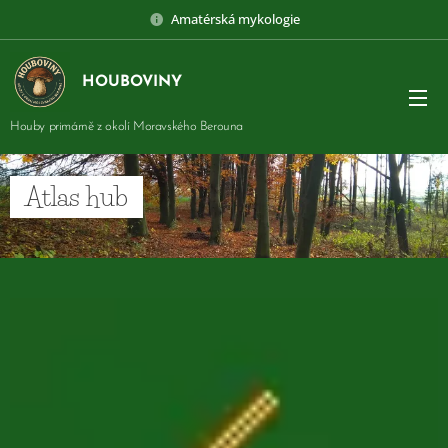
Amatérská mykologie
HOUBOVINY
Houby primárně z okolí Moravského Berouna
Atlas hub