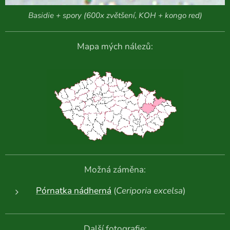
Basidie + spory (600x zvětšení, KOH + kongo red)
Mapa mých nálezů:
Možná záměna:
Pórnatka nádherná
(
Ceriporia excelsa
)
Další fotografie: