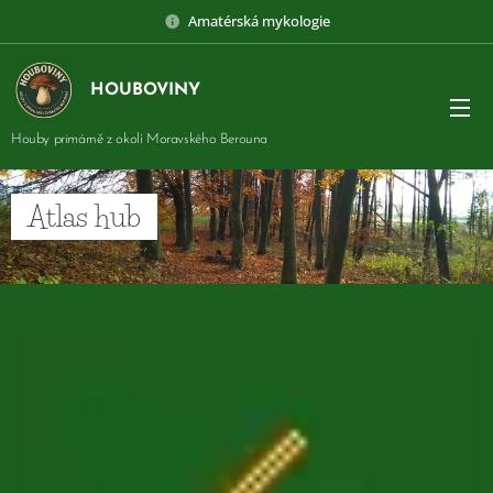
Amatérská mykologie
HOUBOVINY
Houby primárně z okolí Moravského Berouna
Atlas hub