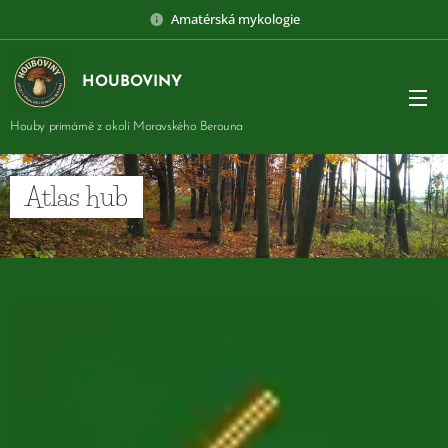
Amatérská mykologie
HOUBOVINY
Houby primárně z okolí Moravského Berouna
Atlas hub