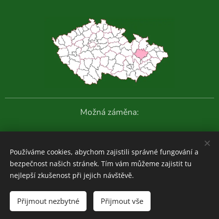
Možná záměna:
Další fotografie:
Používáme cookies, abychom zajistili správné fungování a
bezpečnost našich stránek. Tím vám můžeme zajistit tu
nejlepší zkušenost při jejich návštěvě.
Houboviny
© 2020-2026
Přijmout nezbytné
Přijmout vše
Zajímavosti z vlastních průzkumů:
ZDE
Cookies