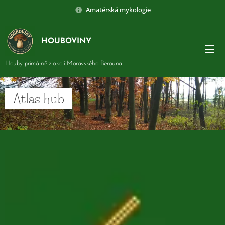
Amatérská mykologie
HOUBOVINY
Houby primárně z okolí Moravského Berouna
Atlas hub