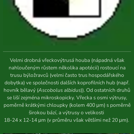
Velmi drobná vřeckovýtrusá houba (nápadná však
nahloučeným růstem několika apotécií) rostoucí na
trusu býložravců (velmi často trus hospodářského
dobytka) ve společnosti dalších koprofilních hub (např.
hovník bělavý (
Ascobolus albidus
)). Od ostatních druhů
se liší zejména mikroskopicky. Vřecka s osmi výtrusy,
poměrně krátkými chloupky (kolem 400 μm) s poměrně
širokou bází, a výtrusy o velikosti
18-24 x 12-14 μm (v průměru však většími než 20 μm).