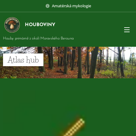
Amatérská mykologie
HOUBOVINY
Houby primárně z okolí Moravského Berouna
Atlas hub