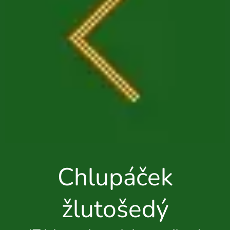
Chlupáček
žlutošedý