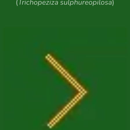
(
Trichopeziza sulphureopilosa
)