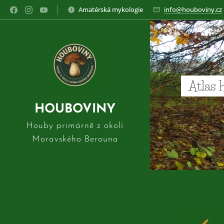
Amatérská mykologie
info@houboviny.cz
Atlas 
HOUBOVINY
Houby primárně z okolí
Moravského Berouna