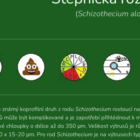
(
Schizothecium al
 známý koprofilní druh z rodu
Schizothecium
rostoucí na
ů může být komplikované a je zapotřebí přihlédnout k
ké chloupky o délce až do 350 μm. Velikost výtrusů je 
0 x 15-20 μm. Pro rod
Schizothecium
je na výtrusech typ