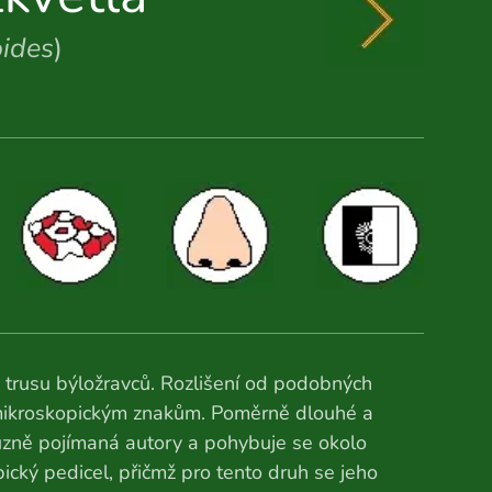
oides
)
 trusu býložravců. Rozlišení od podobných
 mikroskopickým znakům. Poměrně dlouhé a
různě pojímaná autory a pohybuje se okolo
ický pedicel, přičmž pro tento druh se jeho