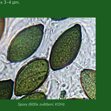
 x 3-4 μm.
Spory (600x zvětšení, KOH)