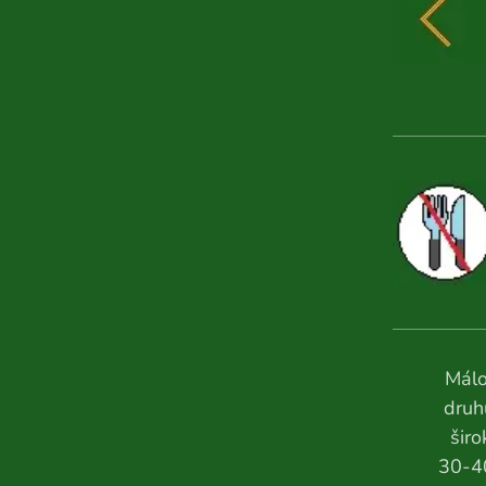
Málo
druh
širo
30-4