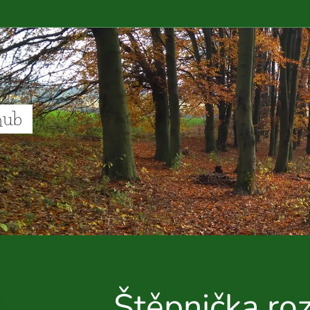
hub
Štěpnička ro