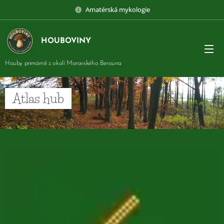
Amatérská mykologie
HOUBOVINY
Houby primárně z okolí Moravského Berouna
Atlas hub