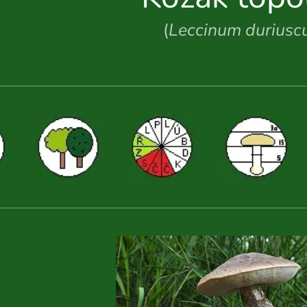
(
Leccinum duriusc