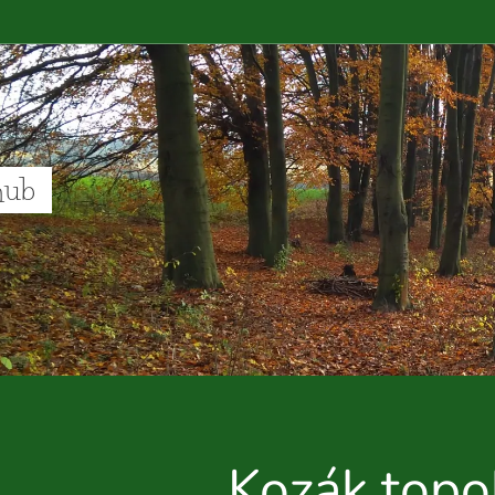
hub
Kozák topo