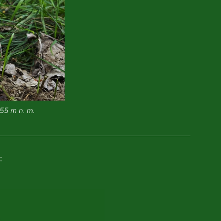
55 m n. m.
: