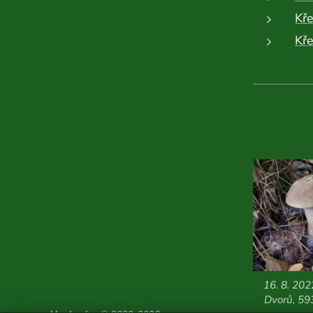
Kř
Kř
16. 8. 20
Dvorů, 59