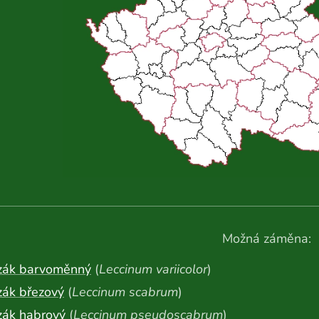
Možná záměna:
zák barvoměnný
(
Leccinum variicolor
)
zák březový
(
Leccinum scabrum
)
zák habrový
(
Leccinum pseudoscabrum
)