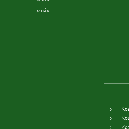
o nás
Ko
Ko
Ko