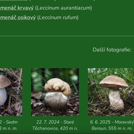
emenáč krvavý
(
Leccinum aurantiacum
)
emenáč osikový
(
Leccinum rufum
)
Další fotografie:
22 - Sedm
22. 7. 2024 - Staré
6. 6. 2025 - Moravský
3 m n. m.
Těchanovice, 420 m n.
Beroun, 555 m n. m.