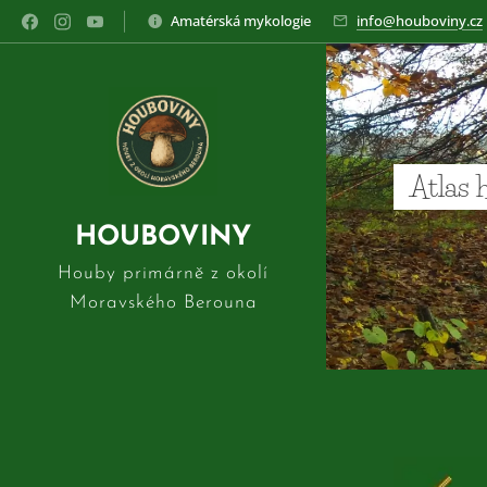
Amatérská mykologie
info@houboviny.cz
Atlas 
HOUBOVINY
Houby primárně z okolí
Moravského Berouna