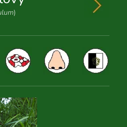
ulum
)