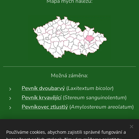
Mapa mých nálezů:
Možná záměna:
Pevník dvoubarvý
(
Laxitextum bicolor
)
Pevník krvavějící
(
Stereum sanguinolentum
)
Pevníkovec ztlustlý
(
Amylostereum areolatum
)
Další fotografie:
Používáme cookies, abychom zajistili správné fungování a