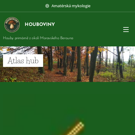
Amatérská mykologie
HOUBOVINY
Houby primárně z okolí Moravského Berouna
Atlas hub