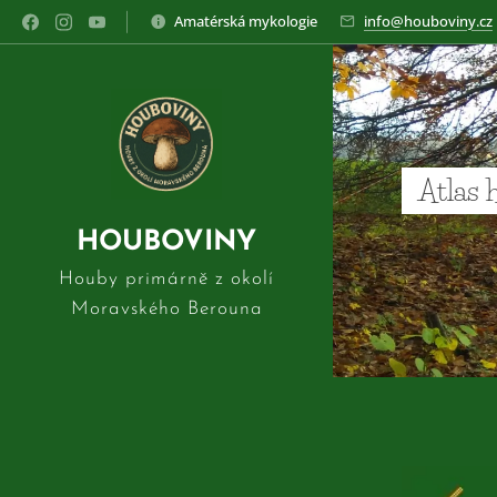
Amatérská mykologie
info@houboviny.cz
Atlas 
HOUBOVINY
Houby primárně z okolí
Moravského Berouna