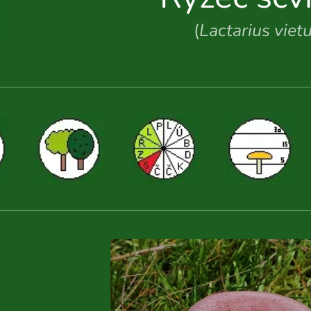
(
Lactarius viet