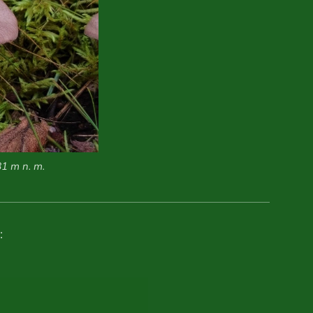
81 m n. m.
: