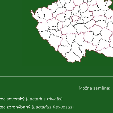
Možná záměna:
zec severský
(
Lactarius trivialis
)
zec zprohýbaný
(
Lactarius flexuosus
)