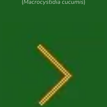
(
Macrocystidia cucumis
)