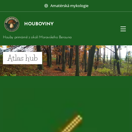
Amatérská mykologie
HOUBOVINY
Houby primárně z okolí Moravského Berouna
Atlas hub