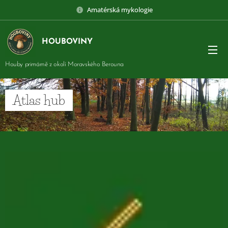
Amatérská mykologie
HOUBOVINY
Houby primárně z okolí Moravského Berouna
Atlas hub