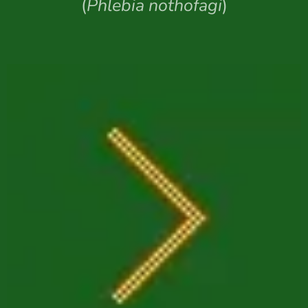
(
Phlebia nothofagi
)