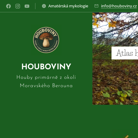
Amatérská mykologie
info@houboviny.cz
Atlas 
HOUBOVINY
Houby primárně z okolí
Moravského Berouna