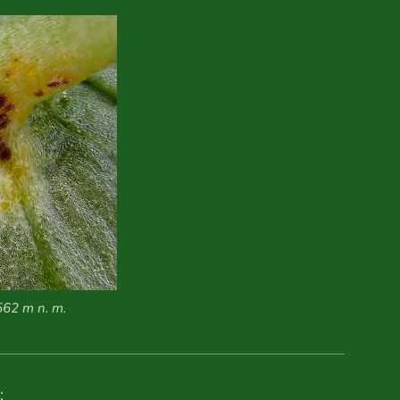
562 m n. m.
: