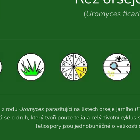
(
Uromyces ficar
 z rodu
Uromyces
parazitující na listech orseje jarního (
F
 se o druh, který tvoří pouze telia a celý životní cyklu
Teliospory jsou jednobuněčné o velikost