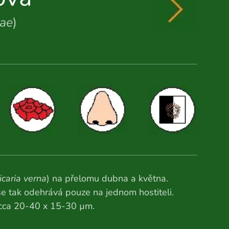
iae
)
icaria verna
) na přelomu dubna a května.
s se tak odehrává pouze na jednom hostiteli.
i cca 20-40 x 15-30 µm.