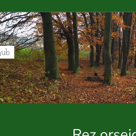
hub
Rez orsej