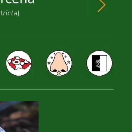
tricta
)