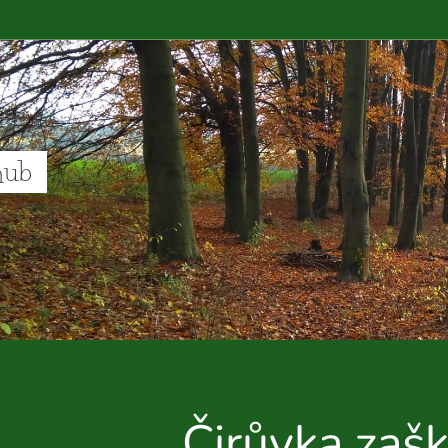
hub
Čirůvka zaš