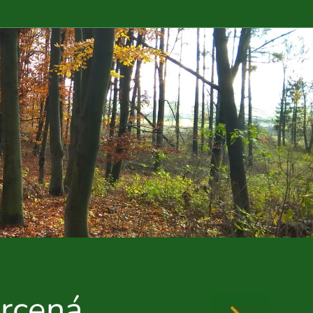
krcená