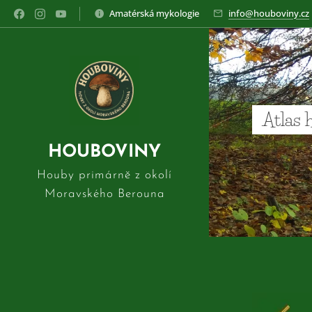
Amatérská mykologie
info@houboviny.cz
Atlas 
HOUBOVINY
Houby primárně z okolí
Moravského Berouna