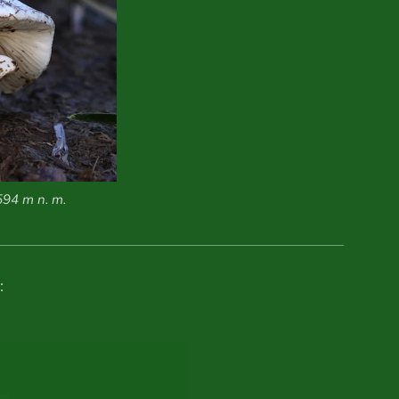
594 m n. m.
: