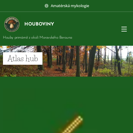
Amatérská mykologie
HOUBOVINY
Houby primárně z okolí Moravského Berouna
Atlas hub