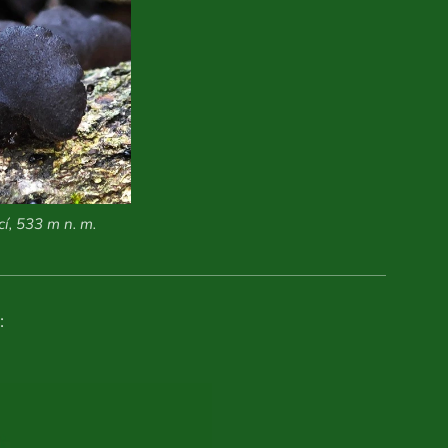
í, 533 m n. m.
: