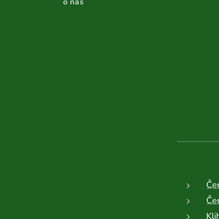
o nás
Če
Čer
Kli