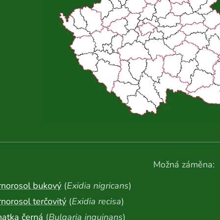
Možná záměna:
rnorosol bukový
(
Exidia nigricans
)
norosol terčovitý
(
Exidia recisa
)
hatka černá
(
Bulgaria inquinans
)