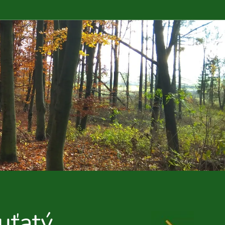
uťatý