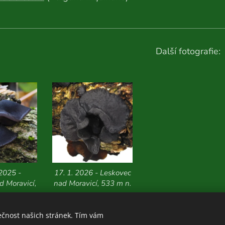
Další fotografie:
 2025 -
17. 1. 2026 - Leskovec
d Moravicí,
nad Moravicí, 533 m n.
n. m.
m.
ečnost našich stránek. Tím vám