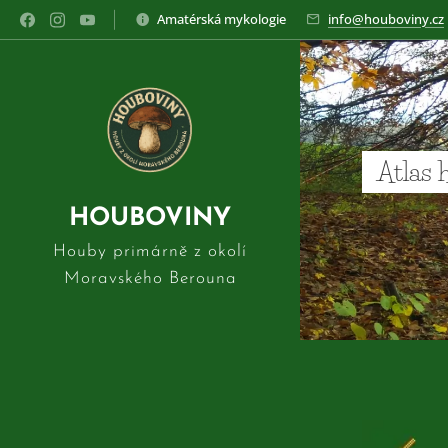
Amatérská mykologie
info@houboviny.cz
Atlas 
HOUBOVINY
Houby primárně z okolí
Moravského Berouna