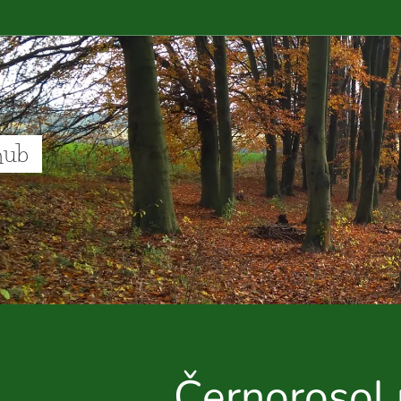
hub
Černorosol 