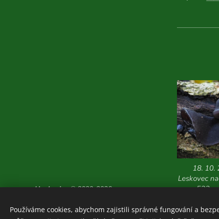
18. 10.
Leskovec na
533 m 
Houboviny
© 2020-2026
Zajímavosti z vlastních
Používáme cookies, abychom zajistili správné fungování a bezp
průzkumů:
ZDE