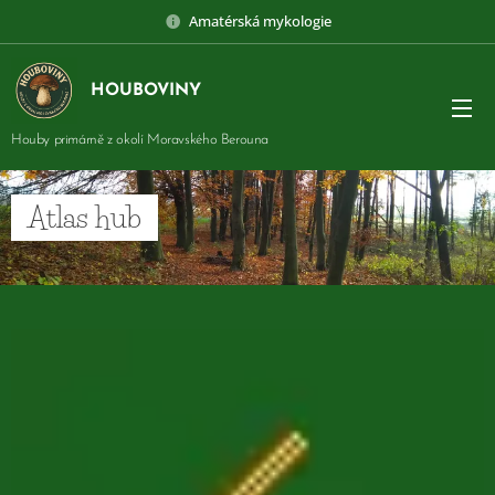
Amatérská mykologie
HOUBOVINY
Houby primárně z okolí Moravského Berouna
Atlas hub