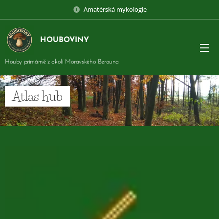
Amatérská mykologie
HOUBOVINY
Houby primárně z okolí Moravského Berouna
Atlas hub