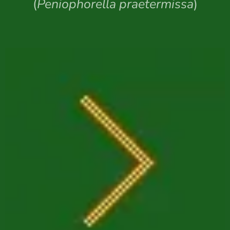
(
Peniophorella praetermissa
)