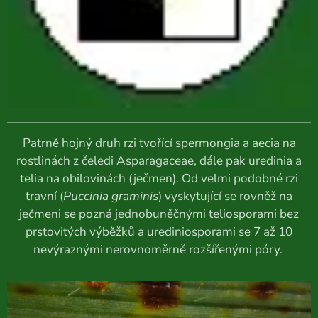
Patrně hojný druh rzi tvořící spermongia a aecia na
rostlinách z čeledi Asparagaceae, dále pak uredinia a
telia na obilovinách (ječmen). Od velmi podobné rzi
travní (
Puccinia graminis
) vyskytující se rovněž na
ječmeni se pozná jednobuněčnými teliosporami bez
prstovitých výběžků a urediniosporami se 7 až 10
nevýraznými nerovnoměrně rozšířenými póry.