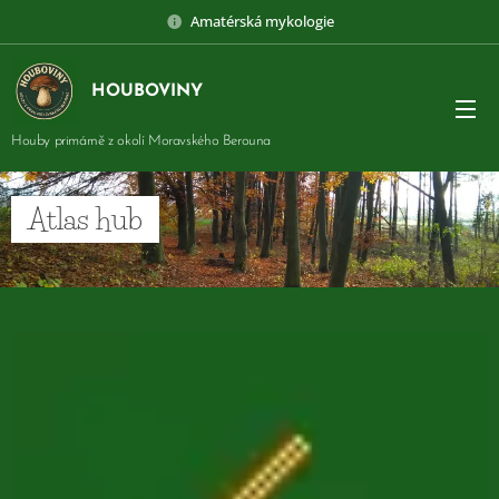
Amatérská mykologie
HOUBOVINY
Houby primárně z okolí Moravského Berouna
Atlas hub