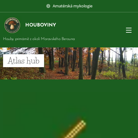
Amatérská mykologie
HOUBOVINY
Houby primárně z okolí Moravského Berouna
Atlas hub