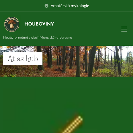
Amatérská mykologie
HOUBOVINY
Houby primárně z okolí Moravského Berouna
Atlas hub