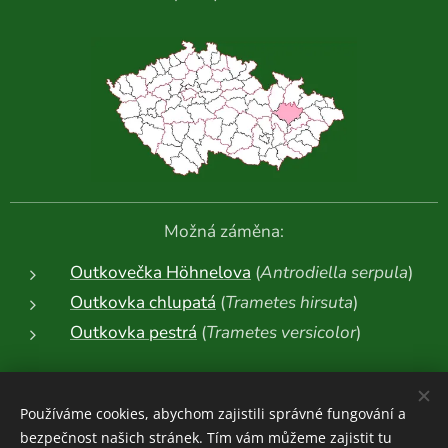
Možná záměna:
Outkovečka Höhnelova
(
Antrodiella serpula
)
Outkovka chlupatá
(
Trametes hirsuta
)
Outkovka pestrá
(
Trametes versicolor
)
Další fotografie:
Používáme cookies, abychom zajistili správné fungování a
bezpečnost našich stránek. Tím vám můžeme zajistit tu