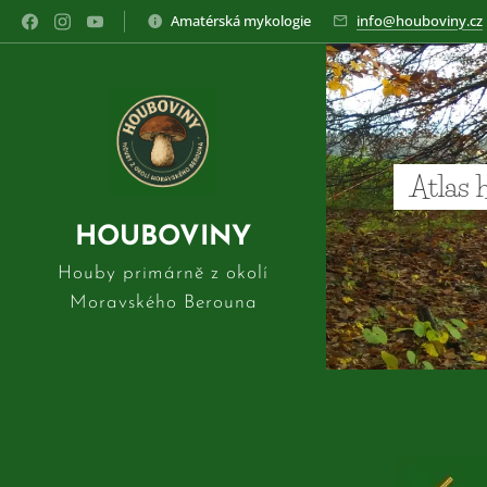
Amatérská mykologie
info@houboviny.cz
Atlas 
HOUBOVINY
Houby primárně z okolí
Moravského Berouna