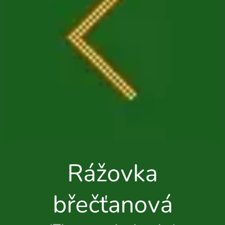
Rážovka
břečťanová