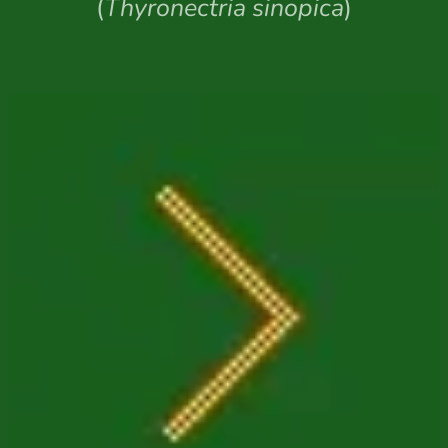
(
Thyronectria sinopica
)