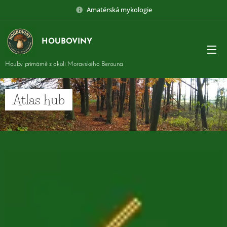
Amatérská mykologie
HOUBOVINY
Houby primárně z okolí Moravského Berouna
Atlas hub